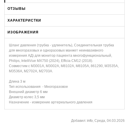
ОТЗЫВЫ
ХАРАКТЕРИСТКИ
ИЗОБРАЖЕНИЯ
Шланг давления (трубка - удлинитель), Соединительная трубка
для многоразовых и одноразовых манжет неинвазивного
измерения АД) для монитор пациента многофункциональный,
Philips, IntelliVue MX750 (2024), Efficia CM12 (2018).
Совместим с M3001A, M3002A, M8102A, M8105A, 861290, M3535A,
M3536A, M2702A, M2703A.
Длина 3 м
Тип использования - Многоразовое
Внешний диаметр 6 мм
Диаметр колес 3,5 мм
Назначение - измерение артериального давления
Добавил
:
info
, Среда, 04.03.2026